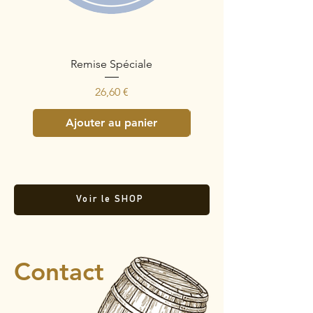
Remise Spéciale
Prix
26,60 €
Ajouter au panier
Ajouter au panie
Voir le SHOP
Contact